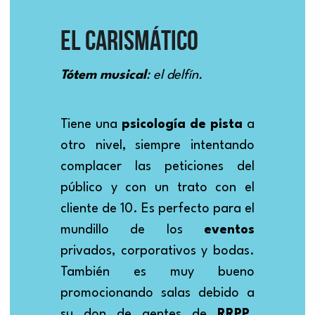
EL CARISMÁTICO
Tótem musical
: el delfín.
Tiene una 
psicología de pista
 a 
otro nivel, siempre intentando 
complacer las peticiones del 
público y con un trato con el 
cliente de 10. Es perfecto para el 
mundillo de los 
eventos 
privados, corporativos y bodas. 
También es muy bueno 
promocionando salas debido a 
su don de gentes de 
RRPP
. 