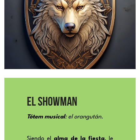
EL SHOWMAN
Tótem musical
: el orangután.
Siendo el 
alma de la fiesta
, le 