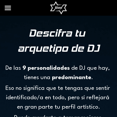
INICIO
Descifra tu 
BIO
DISCOGRAFÍA
arquetipo de DJ
SERVICIOS DE DJ
CONTACTO
De las 
9 personalidades 
de DJ que hay, 
tienes una 
predominante
.
RECURSOS
Eso no significa que te tengas que sentir 
FREE DOWNLOAD
identificado/a en todo, pero sí reflejará 
ARQUETIPOS DE DJ
en gran parte tu perfil artístico.