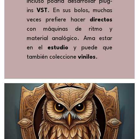
Incluso podría desarrollar plug-
ins 
VST
. En sus bolos, muchas 
veces prefiere hacer 
directos 
con máquinas de ritmo y 
material analógico. Ama estar 
en el 
estudio 
y puede que 
también coleccione 
vinilos
.