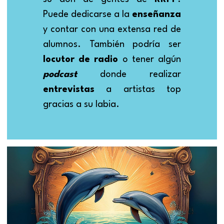
Puede dedicarse a la 
enseñanza 
y contar con una extensa red de 
alumnos. También podría ser 
locutor de radio
 o tener algún 
podcast 
donde realizar 
entrevistas 
a artistas top 
gracias a su labia.