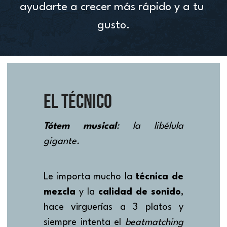
ayudarte a crecer más rápido y a tu 
gusto.
EL TÉCNICO
Tótem musical
: la libélula 
gigante.
Le importa mucho la 
técnica de 
mezcla
 y la 
calidad de sonido
, 
hace virguerías a 3 platos y 
siempre intenta el 
beatmatching 