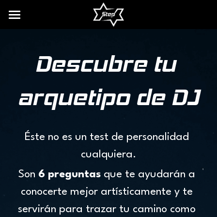
INICIO
Descubre tu 
BIO
DISCOGRAFÍA
arquetipo de DJ
SERVICIOS DE DJ
CONTACTO
Éste no es un test de personalidad 
RECURSOS
cualquiera.
FREE DOWNLOAD
Son 
6 preguntas
 que te ayudarán a 
conocerte mejor artísticamente y te 
ARQUETIPOS DE DJ
servirán para trazar tu camino como 