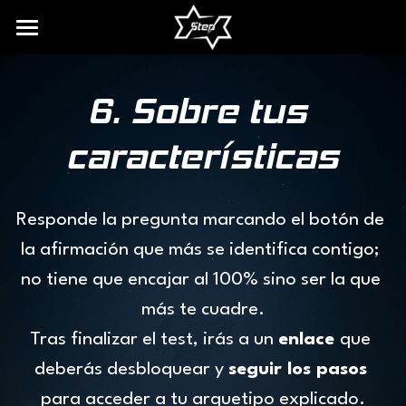
INICIO
6. Sobre tus 
BIO
características
DISCOGRAFÍA
SERVICIOS DE DJ
Responde la pregunta marcando el botón de 
CONTACTO
la afirmación que más se identifica contigo; 
RECURSOS
no tiene que encajar al 100% sino ser la que 
más te cuadre.
FREE DOWNLOAD
Tras finalizar el test, irás a un 
enlace 
que 
ARQUETIPOS DE DJ
deberás desbloquear y 
seguir los pasos
para acceder a tu arquetipo explicado.